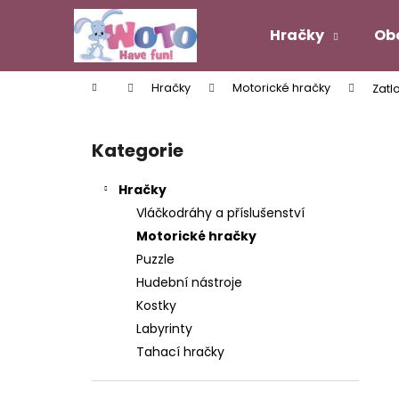
K
Přejít
na
o
Hračky
Ob
obsah
Zpět
Zpět
š
do
do
í
Domů
Hračky
Motorické hračky
Zatl
k
obchodu
obchodu
P
o
Kategorie
Přeskočit
s
kategorie
t
Hračky
r
Vláčkodráhy a příslušenství
a
Motorické hračky
n
Puzzle
n
Hudební nástroje
í
Kostky
p
Labyrinty
a
Tahací hračky
n
e