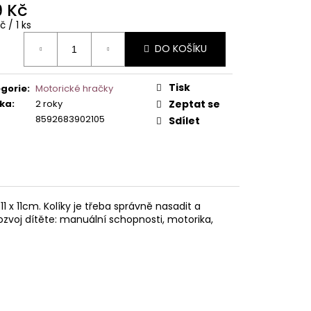
9 Kč
ná
č / 1 ks
č
:
DO KOŠÍKU
Tisk
gorie
:
Motorické hračky
ka
:
2 roky
Zeptat se
8592683902105
Sdílet
1 x 11cm. Kolíky je třeba správně nasadit a
 Rozvoj dítěte: manuální schopnosti, motorika,