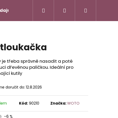
Hledat
Přihlášení
Nákupní
údajů
Kontakty
košík
tloukačka
y je třeba správně nasadit a poté
uci dřevěnou paličkou. Ideální pro
ající kutily
e doručit do:
12.8.2026
Následující
adem
Kód:
90210
Značka:
WOTO
č
–6 %