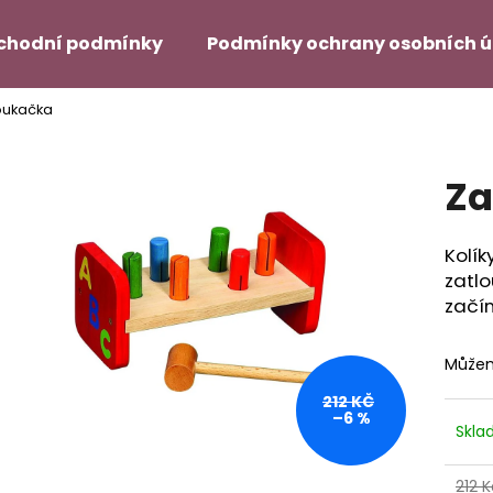
chodní podmínky
Podmínky ochrany osobních 
oukačka
Co potřebujete najít?
Za
HLEDAT
Kolík
zatlo
Doporučujeme
začín
Můžem
212 KČ
–6 %
Skl
212 K