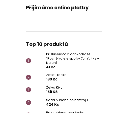
PŘÍSLUŠENSTVÍ K VLÁČKODRÁZE "ROVNÉ
l
KOLEJE SPOJKY 7CM", 4KS V BALENÍ
Přijímáme online platby
41 Kč
Top 10 produktů
Příslušenství k vláčkodráze
"Rovné koleje spojky 7cm", 4ks v
balení
41 Kč
Zatloukačka
199 Kč
Želva Kiky
159 Kč
Sada hudebních nástrojů
424 Kč
Puzzle Noemova Archa