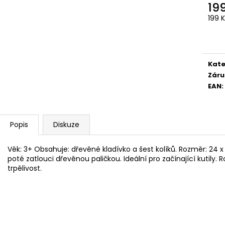
ZATLOUKAČKA
ŽELVA KIKY
19
199 Kč
159 Kč
Měr
199 K
Původně:
212 Kč
Původně:
169 K
cena
Kate
Záru
EAN
:
Popis
Diskuze
Věk: 3+ Obsahuje: dřevěné kladívko a šest kolíků. Rozměr: 24 x 1
poté zatlouci dřevěnou paličkou. Ideální pro začínající kutily.
trpělivost.